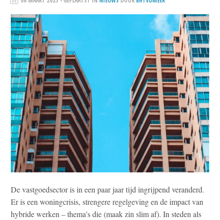
06 MAART 2025
- GEPLAATST IN
NIEUWS
DOOR
BHTVDMEER
De vastgoedsector is in een paar jaar tijd ingrijpend veranderd.
Er is een woningcrisis, strengere regelgeving en de impact van
hybride werken – thema’s die (maak zin slim af). In steden als