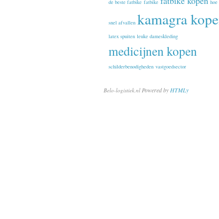
fatbike kopen
de beste fatbike
fatbike
hoe
kamagra kop
snel afvallen
latex spuiten
leuke dameskleding
medicijnen kopen
schilderbenodigheden
vastgoedsector
Powered by
HTMLy
Belo-logistiek.nl